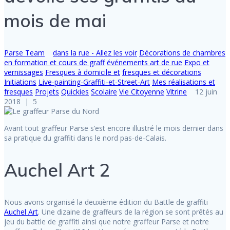
mois de mai
Parse Team
dans la rue - Allez les voir
Décorations de chambres
en formation et cours de graff
événements art de rue
Expo et
vernissages
Fresques à domicile et
fresques et décorations
Initiations
Live-painting-Graffiti-et-Street-Art
Mes réalisations et
fresques
Projets
Quickies
Scolaire
Vie Citoyenne
Vitrine
12 juin
2018
|
5
Avant tout graffeur Parse s’est encore illustré le mois dernier dans
sa pratique du graffiti dans le nord pas-de-Calais.
Auchel Art 2
Nous avons organisé la deuxième édition du Battle de graffiti
Auchel Art
. Une dizaine de graffeurs de la région se sont prêtés au
jeu du battle de graffiti ainsi que notre graffeur Parse et notre