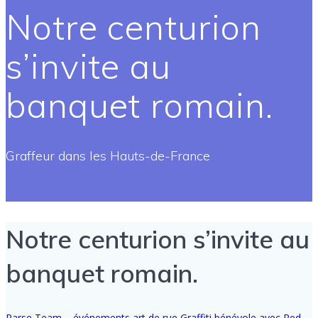
Notre centurion
s’invite au
banquet romain.
Graffeur dans les Hauts-de-France
Notre centurion s’invite au
banquet romain.
Parse Team
événements art de rue
Graffiti bénévole avec Red