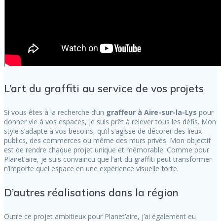
L’art du graffiti au service de vos projets
Si vous êtes à la recherche d’un
graffeur à Aire-sur-la-Lys
pour
donner vie à vos espaces, je suis prêt à relever tous les défis. Mon
style s’adapte à vos besoins, qu’il s’agisse de décorer des lieux
publics, des commerces ou même des murs privés. Mon objectif
est de rendre chaque projet unique et mémorable. Comme pour
Planet’aire, je suis convaincu que l’art du graffiti peut transformer
n’importe quel espace en une expérience visuelle forte.
D’autres réalisations dans la région
Outre ce projet ambitieux pour Planet’aire, j’ai également eu