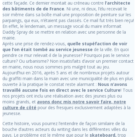
cette façade. Ce dernier montait au créneau contre
l’architecte
des bâtiments de de France
. Ni une, ni deux, l’élu recevait le
soir même dans sa boîte mail une proposition de peinture sur les
parpaings, qui eux, n’étaient pas classés. Ce mail fut très bien reçu!
En effet, le lendemain, un message vocal du maire informait
Daddy Spray de se mettre en relation avec une personne de la
mairie.
Après une prise de rendez-vous,
quelle stupéfaction de voir
que l’on était tombé au service jeunesse
de la ville. En quoi
peindre ce mur relevait-il de la jeunesse? Pourquoi pas le service
culture? Ou urbanisme? Non insatisfaits d’avoir un premier contact
en mairie, nous nous sommes pris malgré tout au jeu.
Aujourd’hui en 2016, après 5 ans et de nombreux projets autour
du graffiti main dans la main avec une municipalité de plus en plus
ouverte à la pratique le constat reste alarmant :
Nous n’avons
travaillé aucune fois en direct avec le service Culture
! Tous
nos projets ont inclu une réalisation avec des jeunes plus ou
moins grands, et
avons donc mis notre savoir faire, notre
culture de côté
pour des fresques exclusivement adaptées à la
jeunesse.
Cette histoire, vous pourrez l’entendre de façon similaire de la
bouche d’autres acteurs du writing dans les différentes villes du
pays. Le problème est le même que pour le
skateboard,
trop