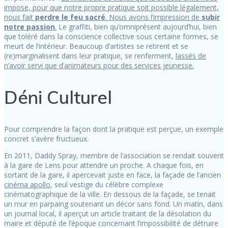
impose, pour que notre propre pratique soit possible légalement,
nous fait
perdre le feu sacré
. Nous avons l’impression de
subir
notre passion
.
Le graffiti, bien qu’omniprésent aujourd’hui, bien
que toléré dans la conscience collective sous certaine formes, se
meurt de l’intérieur. Beaucoup d’artistes se retirent et se
(re)marginalisent dans leur pratique, se renferment,
lassés de
n’avoir servi que d’animateurs pour des services jeunesse.
Déni Culturel
Pour comprendre la façon dont la pratique est perçue, un exemple
concret s’avère fructueux.
En 2011, Daddy Spray, membre de l’association se rendait souvent
à la gare de Lens pour attendre un proche. A chaque fois, en
sortant de la gare, il apercevait juste en face, la façade de l’ancien
cinéma apollo
, seul vestige du célèbre complexe
cinématographique de la ville. En dessous de la façade, se tenait
un mur en parpaing soutenant un décor sans fond. Un matin, dans
un journal local, il aperçut un article traitant de la désolation du
maire et député de l’époque concernant l’impossibilité de détruire