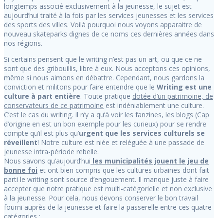
longtemps associé exclusivement à la jeunesse, le sujet est
aujourd’hui traité à la fois par les services jeunesses et les services
des sports des villes. Voilà pourquoi nous voyons apparaitre de
nouveau skateparks dignes de ce noms ces dernières années dans
nos régions.
Si certains pensent que le writing n’est pas un art, ou que ce ne
sont que des gribouillis, libre à eux. Nous acceptons ces opinions,
même si nous aimons en débattre. Cependant, nous gardons la
conviction et militons pour faire entendre que le
Writing est une
culture à part entière
. Toute pratique
dotée d’un patrimoine, de
conservateurs de ce patrimoine
est indéniablement une culture.
C’est le cas du writing. Il n’y a qu’à voir les fanzines, les blogs (Cap
d’origine en est un bon exemple pour les curieux) pour se rendre
compte qu’il est plus qu’
urgent que les services culturels se
réveillent
! Notre culture est niée et reléguée à une passade de
jeunesse intra-période rebelle.
Nous savons qu’aujourd’hui
les municipalités jouent le jeu de
bonne foi
et ont bien compris que les cultures urbaines dont fait
parti le writing sont source d’engouement. Il manque juste à faire
accepter que notre pratique est multi-catégorielle et non exclusive
à la jeunesse. Pour cela, nous devons conserver le bon travail
fourni auprès de la jeunesse et faire la passerelle entre ces quatre
catégories :