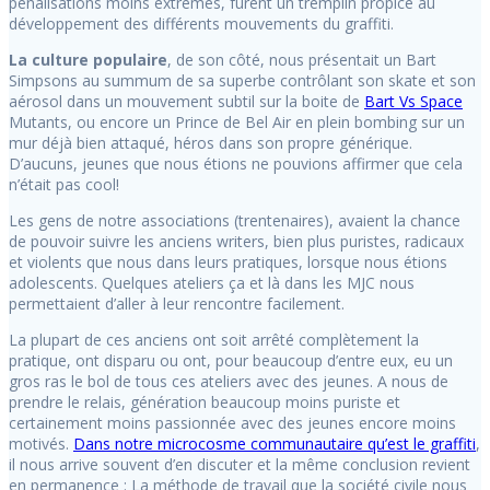
pénalisations moins extrêmes, furent un tremplin propice au
développement des différents mouvements du graffiti.
La culture populaire
, de son côté, nous présentait un Bart
Simpsons au summum de sa superbe contrôlant son skate et son
aérosol dans un mouvement subtil sur la boite de
Bart Vs Space
Mutants, ou encore un Prince de Bel Air en plein bombing sur un
mur déjà bien attaqué, héros dans son propre générique.
D’aucuns, jeunes que nous étions ne pouvions affirmer que cela
n’était pas cool!
Les gens de notre associations (trentenaires), avaient la chance
de pouvoir suivre les anciens writers, bien plus puristes, radicaux
et violents que nous dans leurs pratiques, lorsque nous étions
adolescents. Quelques ateliers ça et là dans les MJC nous
permettaient d’aller à leur rencontre facilement.
La plupart de ces anciens ont soit arrêté complètement la
pratique, ont disparu ou ont, pour beaucoup d’entre eux, eu un
gros ras le bol de tous ces ateliers avec des jeunes. A nous de
prendre le relais, génération beaucoup moins puriste et
certainement moins passionnée avec des jeunes encore moins
motivés.
Dans notre microcosme communautaire qu’est le graffiti
,
il nous arrive souvent d’en discuter et la même conclusion revient
en permanence :
La méthode de travail que la société civile nous