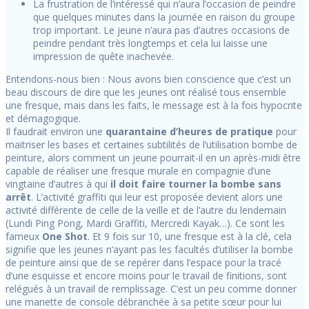
La frustration de l’intéressé qui n’aura l’occasion de peindre
que quelques minutes dans la journée en raison du groupe
trop important. Le jeune n’aura pas d’autres occasions de
peindre pendant très longtemps et cela lui laisse une
impression de quête inachevée.
Entendons-nous bien : Nous avons bien conscience que c’est un
beau discours de dire que les jeunes ont réalisé tous ensemble
une fresque, mais dans les faits, le message est à la fois hypocrite
et démagogique.
Il faudrait environ une
quarantaine d’heures de pratique
pour
maitriser les bases et certaines subtilités de l’utilisation bombe de
peinture, alors comment un jeune pourrait-il en un après-midi être
capable de réaliser une fresque murale en compagnie d’une
vingtaine d’autres à qui
il doit faire tourner la bombe sans
arrêt
. L’activité graffiti qui leur est proposée devient alors une
activité différente de celle de la veille et de l’autre du lendemain
(Lundi Ping Pong, Mardi Graffiti, Mercredi Kayak…). Ce sont les
fameux
One Shot
. Et 9 fois sur 10, une fresque est à la clé, cela
signifie que les jeunes n’ayant pas les facultés d’utiliser la bombe
de peinture ainsi que de se repérer dans l’espace pour la tracé
d’une esquisse et encore moins pour le travail de finitions, sont
relégués à un travail de remplissage. C’est un peu comme donner
une manette de console débranchée à sa petite sœur pour lui